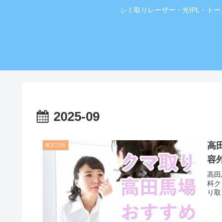
シミ取りレーザー・光IPL・ト
2025-09
高
東京23区
容
高田
科ク
り取