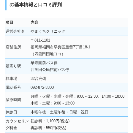
の基本情報と口コミ評判
項目
内容
運営会社名
やまうちクリニック
〒811-1101
店舗住所
福岡県福岡市早良区重留7丁目18-1
（四箇田団地ヨコ）
早寿園前バス停
最寄り駅
四箇田公民館前バス停
駐車場
32台完備
電話番号
092-872-3300
月曜・火曜・水曜・金曜：9:00～12:30、14:00～18:00
診療時間
木曜・土曜：9:00～13:00
休診日
木曜午後・土曜午後・日曜・祝日
カウンセリン
初診料：1,100円(税込)
グ料金
再診料：550円(税込)