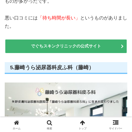
ものが多かったです。
悪い口コミには
「待ち時間が長い」
というものがありまし
た。
でぐちスキンクリニックの公式サイト
5.藤崎うら泌尿器科皮ふ科（藤崎）
【藤崎うら泌尿器科皮ふ科の特徴】
ホーム
検索
トップ
サイドバー