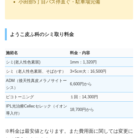
小田部5丁目バス停直ぐ・駐車場完備
ようこ皮ふ科のシミ取り料金
施術名
料金・内容
シミ(老人性色素斑)
1mm：1,320円
シミ（老人性色素斑、そばかす）
3×5cm大：16,500円
ADM（後天性真皮メラノサイトー
6,600円から
シス）
ピコトーニング
１回：14,300円
IPL光治療Cellecセレック（イオン
18,700円から
導入付）
※料金は最安値となります。また費用面に関しては変更に