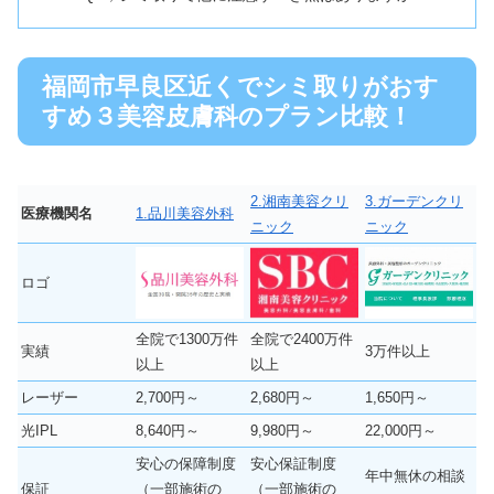
福岡市早良区近くでシミ取りがおす
すめ３美容皮膚科のプラン比較！
2.湘南美容クリ
3.ガーデンクリ
医療機関名
1.品川美容外科
ニック
ニック
ロゴ
全院で1300万件
全院で2400万件
実績
3万件以上
以上
以上
レーザー
2,700円～
2,680円～
1,650円～
光IPL
8,640円～
9,980円～
22,000円～
安心の保障制度
安心保証制度
年中無休の相談
保証
（一部施術の
（一部施術の