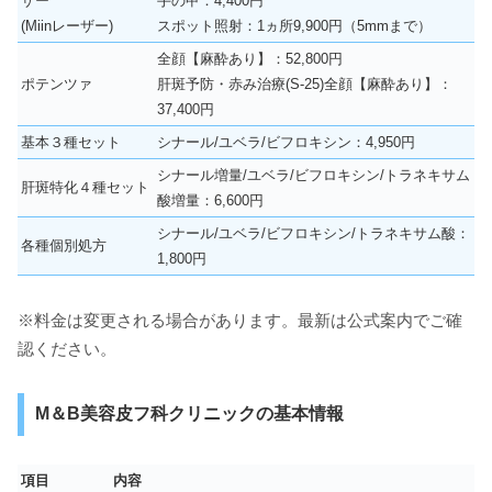
ザー
手の甲：4,400円
(Miinレーザー)
スポット照射：1ヵ所9,900円（5mmまで）
全顔【麻酔あり】：52,800円
ポテンツァ
肝斑予防・赤み治療(S-25)全顔【麻酔あり】：
37,400円
基本３種セット
シナール/ユベラ/ビフロキシン：4,950円
シナール増量/ユベラ/ビフロキシン/トラネキサム
肝斑特化４種セット
酸増量：6,600円
シナール/ユベラ/ビフロキシン/トラネキサム酸：
各種個別処方
1,800円
※料金は変更される場合があります。最新は公式案内でご確
認ください。
M＆B美容皮フ科クリニックの基本情報
項目
内容