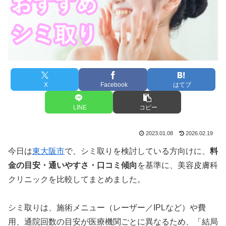
X
Facebook
はてブ
LINE
コピー
2023.01.08
2026.02.19
今日は
東大阪市
で、シミ取りを検討している方向けに、
料
金の目安・通いやすさ・口コミ傾向
を基準に、美容皮膚科
クリニックを比較してまとめました。
シミ取りは、施術メニュー（レーザー／IPLなど）や費
用、通院回数の目安が医療機関ごとに異なるため、「結局