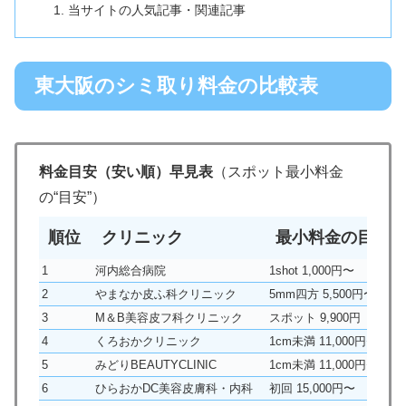
当サイトの人気記事・関連記事
東大阪のシミ取り料金の比較表
料金目安（安い順）早見表
（スポット最小料金
の“目安”）
順位
クリニック
最小料金の目安
1
河内総合病院
1shot 1,000円〜
2
やまなか皮ふ科クリニック
5mm四方 5,500円〜
3
M＆B美容皮フ科クリニック
スポット 9,900円（5m
4
くろおかクリニック
1cm未満 11,000円〜
5
みどりBEAUTYCLINIC
1cm未満 11,000円〜
6
ひらおかDC美容皮膚科・内科
初回 15,000円〜