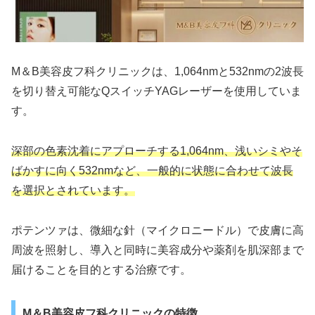
M＆B美容皮フ科クリニックは、1,064nmと532nmの2波長
を切り替え可能なQスイッチYAGレーザーを使用していま
す。
深部の色素沈着にアプローチする1,064nm、浅いシミやそ
ばかすに向く532nmなど、一般的に状態に合わせて波長
を選択とされています。
ポテンツァは、微細な針（マイクロニードル）で皮膚に高
周波を照射し、導入と同時に美容成分や薬剤を肌深部まで
届けることを目的とする治療です。
M＆B美容皮フ科クリニックの特徴