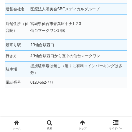
運営会社名
医療法人湘美会SBCメディカルグループ
店舗住所（仙
宮城県仙台市青葉区中央1‐2‐3
台院）
仙台マークワン17階
最寄り駅
JR仙台駅西口
行き方
JR仙台駅西口から直ぐの仙台マークワン
提携駐車場は無し（近くに有料コインパーキングは多
駐車場
数）
電話番号
0120-562-777
ホーム
検索
トップ
サイドバー