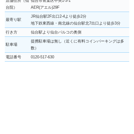
店舗住所（仙
仙台市青葉区中央1-3-1
台院）
AER(アエル)29F
JR仙台駅2F出口2-4より徒歩2分
最寄り駅
地下鉄東西線・南北線の仙台駅北7出口より徒歩3分
行き方
仙台駅より仙台パルコの奥側
提携駐車場は無し（近くに有料コインパーキングは多
駐車場
数）
電話番号
0120-517-630