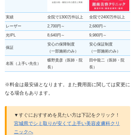
実績
全院で1300万件以上
全院で2400万件以上
レーザー
2,700円～
2,680円～
光IPL
8,640円～
9,980円～
安心の保障制度
安心保証制度
保証
（一部施術のみ）
（一部施術のみ）
蝶野貴彦（医師・院
田中龍二（医師・院
名医（上手い先生）
長）
長）
※料金は最安値となります。また費用面に関しては変更に
なる場合もあります。
▼すぐにおすすめを見たい方は下記をクリック！
宮城県でシミ取りが安くて上手い美容皮膚科クリ
ニックへ