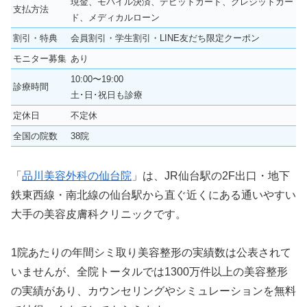
現金、モバイル決済、デビットカード、クレジットカー
支払方法
ド、メディカルローン
割引・特典
会員割引・学生割引・LINE友だち限定クーポン
モニター募集
あり
10:00〜19:00
診療時間
土･日･祝日も診療
定休日
不定休
全国の院数
38院
「
品川美容外科の仙台院
」は、JR仙台駅の2F出口・地下
鉄東西線・南北線の仙台駅から直ぐ近くにある通いやすい
大手の美容皮膚科クリニックです。
1院あたりの年間シミ取り美容整形の実績数は公表されて
いませんが、全院トータルでは1300万件以上の美容整形
の実績があり、カウンセリングやシミュレーションを無料