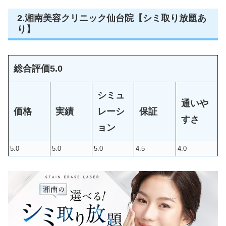
2.湘南美容クリニック仙台院【シミ取り放題あ
り】
総合評価
5.0
シミュ
通いや
価格
実績
レーシ
保証
すさ
ョン
5.0
5.0
5.0
4.5
4.0