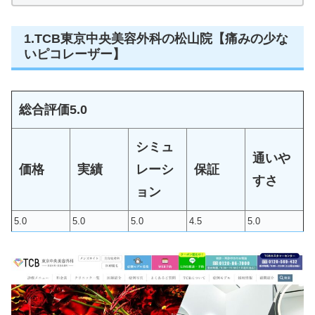
1.TCB東京中央美容外科の松山院【痛みの少な
いピコレーザー】
総合評価
5.0
シミュ
通いや
価格
実績
レーシ
保証
すさ
ョン
5.0
5.0
5.0
4.5
5.0