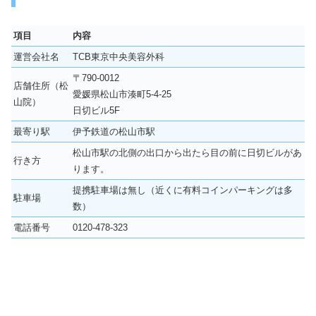
項目
内容
運営会社名
TCB東京中央美容外科
〒790-0012
店舗住所（松
愛媛県松山市湊町5-4-25
山院）
日切ビル5F
最寄り駅
伊予鉄道の松山市駅
松山市駅の北側の出口から出たら目の前に日切ビルがあ
行き方
ります。
提携駐車場は無し（近くに有料コインパーキングは多
駐車場
数）
電話番号
0120-478-323