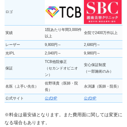
ロゴ
1院あたり年間3,000件
実績
全院で2400万件以上
以上
レーザー
9,800円～
2,680円～
光IPL
2,040円～
9,980円～
TCB他院修正
安心保証制度
保証
（セカンドオピニオ
（一部施術のみ）
ン）
佐野瑛貴（医師・院
名医（上手い先生）
永渕謙（医師・院長）
長）
公式サイト
公式HP
公式HP
※料金は最安値となります。また費用面に関しては変更に
なる場合もあります。