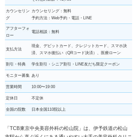
カウンセリン
カウンセリング：無料
グ
予約方法：Web予約・電話・LINE
アフターフォ
電話相談：無料
ロー
現金、デビットカード、クレジットカード、スマホ決
支払方法
済、スマホ後払い（QRコード決済）、医療ローン
割引・特典
学生割引・シニア割引・LINE友だち限定クーポン
モニター募集
あり
営業時間
10:00〜19:00
定休日
不定休
全国の院数
日本全国110院以上
「TCB東京中央美容外科の松山院」は、伊予鉄道の松山
市駅から直ぐ近くにある通いやすい大手の美容外科クリニ