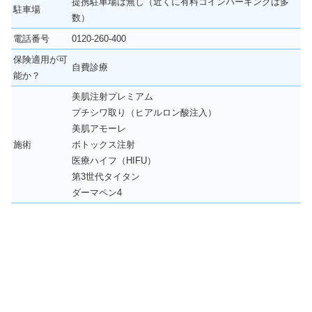
提携駐車場は無し（近くに有料コインパーキングは多
駐車場
数）
電話番号
0120-260-400
保険適用が可
自費診療
能か？
美肌注射プレミアム
プチシワ取り（ヒアルロン酸注入）
美肌アモーレ
施術
ボトックス注射
医療ハイフ（HIFU）
第3世代タイタン
ダーマペン4