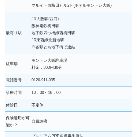
マルイト西梅田ビル2Ｆ(ホテルモントレ大阪)
JR大阪駅(西口)
阪神電鉄梅田駅
最寄り駅
地下鉄四つ橋線西梅田駅
JR東西線北新地駅
※各駅とも地下街で連結
モントレ大阪駐車場
駐車場
料金：300円30分
電話番号
0120-911-935
診療時間
10：00～19：00
休診日
不定休
保険適用が可
自費診療
能か？
プレミアムPRP皮膚再生療法