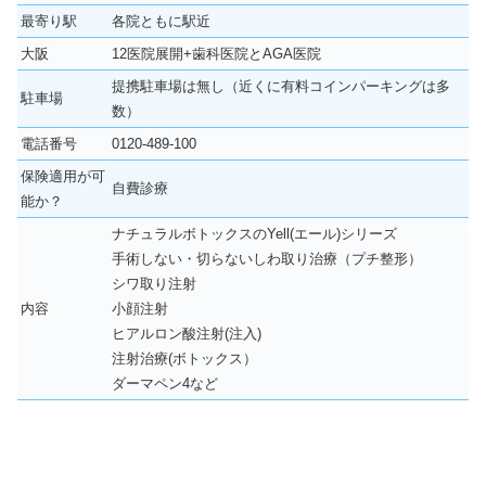
最寄り駅
各院ともに駅近
大阪
12医院展開+歯科医院とAGA医院
提携駐車場は無し（近くに有料コインパーキングは多
駐車場
数）
電話番号
0120-489-100
保険適用が可
自費診療
能か？
ナチュラルボトックスのYell(エール)シリーズ
手術しない・切らないしわ取り治療（プチ整形）
シワ取り注射
内容
小顔注射
ヒアルロン酸注射(注入)
注射治療(ボトックス）
ダーマペン4など