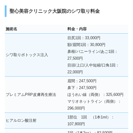
聖心美容クリニック大阪院のシワ取り料金
施術名
料金・内容
目尻1回：33,000円
額/眉間1回：30,800円
鼻根/バニーライン/あご1回：
シワ取りボトックス注入
27,500円
目頭/上口/人中短縮/口角1回：
22,000円
眉間：247,500円
鼻下：247,500円
プレミアムPRP皮膚再生療法
ほうれい線（両側）：325,600円
マリオネットライン（両側）：
296,000円
1部位 1回 （1本1ml）：
ヒアルロン酸注射
107,800円
1回（1本2cc）：82,500円