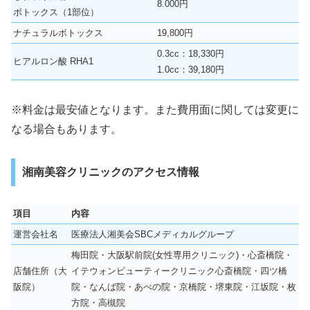
8.000円
ボトックス（1部位）
ナチュラルボトックス
19,800円
0.3cc：18,330円
ヒアルロン酸 RHA1
1.0cc：39,180円
※料金は最安値となります。また費用面に関しては変更に
なる場合もあります。
湘南美容クリニックのアクセス情報
項目
内容
運営会社名
医療法人湘美会SBCメディカルグループ
梅田院・大阪駅前院(女性専用クリニック)・心斎橋院・
店舗住所（大
イテウォンビューティークリニック心斎橋院・四ツ橋
阪院）
院・なんば院・あべの院・京橋院・堺東院・江坂院・枚
方院・高槻院