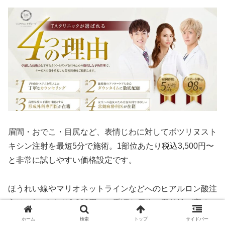
眉間・おでこ・目尻など、表情じわに対してボツリヌスト
キシン注射を最短5分で施術。1部位あたり税込3,500円〜
と非常に試しやすい価格設定です。
ほうれい線やマリオネットラインなどへのヒアルロン酸注
入は、1ccあたり9,000円～と手頃な価格で即効性が高く
人気です。
ホーム
検索
トップ
サイドバー