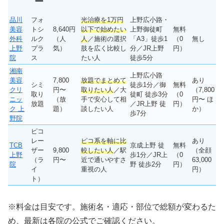
ー
品川
フォ
光治療を1万円
上野広小路・
美容
トシ
8,640円
以下で始めたい
上野御徒町
無料
外科
ルク
（人
人
／施術の選択
「A3」徒歩1
（0
無し
上野
プラ
気）
肢を広く比較し
分／JR上野
円）
院
ス
たい人
徒歩5分
湘南
上野広小路
美容
7,800
放題でまとめて
あり
シミ
徒歩1分／御
無料
クリ
円〜
取りたい人
／大
（7,800
取り
徒町 徒歩3分
（0
ニッ
（放
手で安心して相
円〜 ほ
放題
／JR上野 徒
円）
ク 上
題）
談したい人
か）
歩7分
野院
ピコ
レー
ピコ系を軸に比
あり
TCB
京成上野 徒
無料
ザー
9,800
較したい人
／駅
（全顔
上野
歩1分／JR上
（0
（ラ
円〜
近で通いやすさ
63,000
院
野 徒歩2分
円）
イ
重視の人
円）
ト）
※料金は目安です。施術名・適応・部位で総額が変わるた
め、最新は各院の公式でご確認ください。