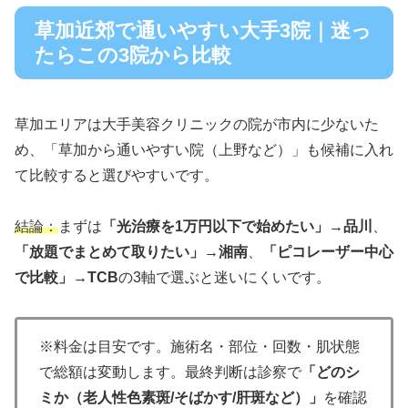
草加近郊で通いやすい大手3院｜迷っ
たらこの3院から比較
草加エリアは大手美容クリニックの院が市内に少ないた
め、「草加から通いやすい院（上野など）」も候補に入れ
て比較すると選びやすいです。
結論：
まずは
「光治療を1万円以下で始めたい」→品川
、
「放題でまとめて取りたい」→湘南
、
「ピコレーザー中心
で比較」→TCB
の3軸で選ぶと迷いにくいです。
※料金は目安です。施術名・部位・回数・肌状態
で総額は変動します。最終判断は診察で
「どのシ
ミか（老人性色素斑/そばかす/肝斑など）」
を確認