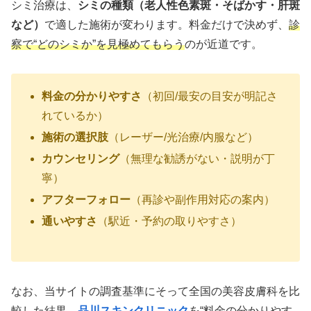
シミ治療は、
シミの種類（老人性色素斑・そばかす・肝斑
など）
で適した施術が変わります。料金だけで決めず、
診
察で“どのシミか”を見極めてもらう
のが近道です。
料金の分かりやすさ
（初回/最安の目安が明記さ
れているか）
施術の選択肢
（レーザー/光治療/内服など）
カウンセリング
（無理な勧誘がない・説明が丁
寧）
アフターフォロー
（再診や副作用対応の案内）
通いやすさ
（駅近・予約の取りやすさ）
なお、当サイトの調査基準にそって全国の美容皮膚科を比
較した結果、
品川スキンクリニック
を“料金の分かりやす