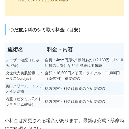
つだ皮ふ科のシミ取り料金（目安）
施術名
料金・内容
レーザー治療（しみ・
自費：4mm円形で1照射あたり2,160円（1〜10
あざ等）
照射の目安）など ※詳細は要確認
次世代光美肌治療（ノ
全顔：16,500円／初回トライアル：11,000円
ーリスNordlys）
（薬代別） ※要確認
美白クリーム・トレチ
処方内容・料金は個別のため要確認
ノイン治療
内服（ビタミンC／ト
処方内容・料金は個別のため要確認
ラネキサム酸等）
※料金は変更される場合があります。最新は公式・診察時
にご確認ください。