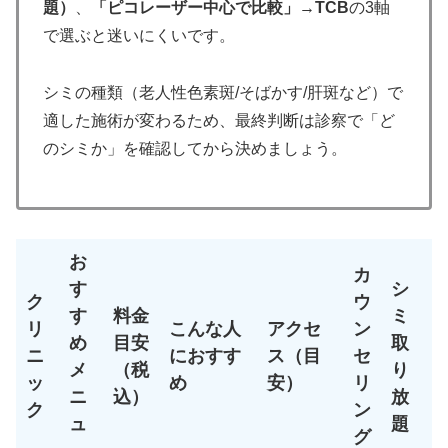
題）
、
「ピコレーザー中心で比較」→TCB
の3軸
で選ぶと迷いにくいです。
シミの種類（老人性色素斑/そばかす/肝斑など）で
適した施術が変わるため、最終判断は診察で「ど
のシミか」を確認してから決めましょう。
お
カ
す
シ
ク
ウ
す
料金
ミ
リ
こんな人
アクセ
ン
め
目安
取
ニ
におすす
ス（目
セ
メ
（税
り
ッ
め
安）
リ
ニ
込）
放
ク
ン
ュ
題
グ