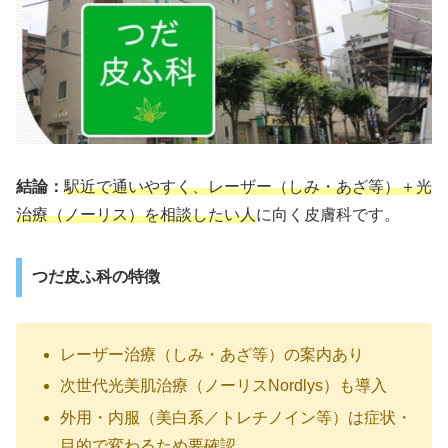
結論：
駅近で通いやすく、レーザー（しみ・あざ等）＋光
治療（ノーリス）を相談したい人
に向く皮膚科です。
つだ皮ふ科の特徴
レーザー治療（しみ・あざ等）の案内あり
次世代光美肌治療（ノーリスNordlys）も導入
外用・内服（美白系／トレチノイン等）は症状・
目的で変わるため要確認