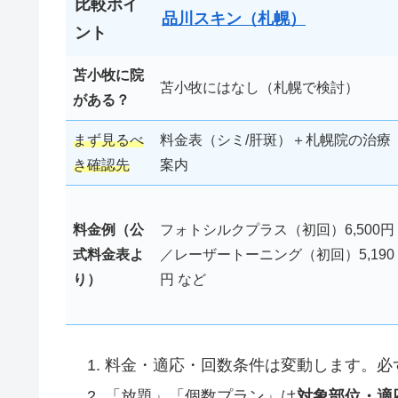
比較ポイ
品川スキン（札幌）
ント
苫小牧に院
苫小牧にはなし（札幌で検討）
がある？
まず見るべ
料金表（シミ/肝斑）＋札幌院の治療
き確認先
案内
料金例（公
フォトシルクプラス（初回）6,500円
式料金表よ
／レーザートーニング（初回）5,190
り）
円 など
料金・適応・回数条件は変動します。必
「放題」「個数プラン」は
対象部位・適