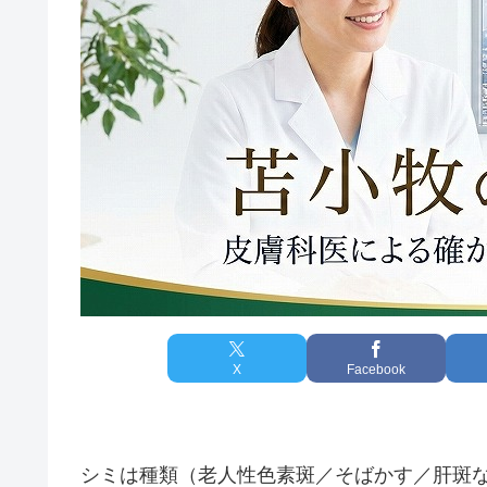
X
Facebook
シミは種類（老人性色素斑／そばかす／肝斑