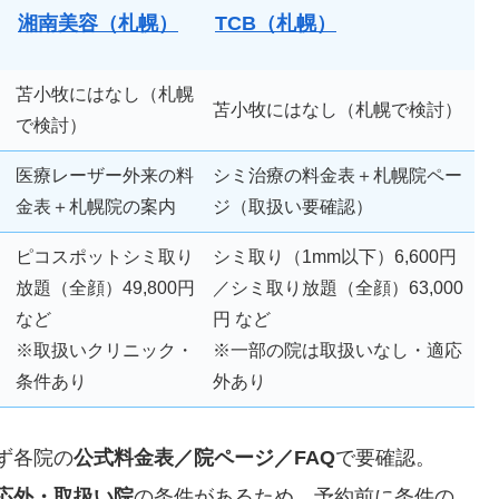
湘南美容（札幌）
TCB（札幌）
苫小牧にはなし（札幌
苫小牧にはなし（札幌で検討）
で検討）
医療レーザー外来の料
シミ治療の料金表＋札幌院ペー
金表＋札幌院の案内
ジ（取扱い要確認）
ピコスポットシミ取り
シミ取り（1mm以下）6,600円
放題（全顔）49,800円
／シミ取り放題（全顔）63,000
など
円 など
※取扱いクリニック・
※一部の院は取扱いなし・適応
条件あり
外あり
ず各院の
公式料金表／院ページ／FAQ
で要確認。
応外・取扱い院
の条件があるため、予約前に条件の