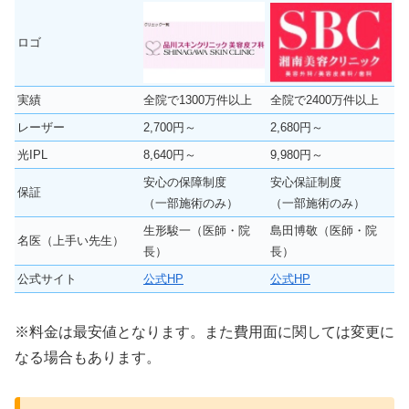
ロゴ
実績
全院で1300万件以上
全院で2400万件以上
レーザー
2,700円～
2,680円～
光IPL
8,640円～
9,980円～
安心の保障制度
安心保証制度
保証
（一部施術のみ）
（一部施術のみ）
生形駿一（医師・院
島田博敬（医師・院
名医（上手い先生）
長）
長）
公式サイト
公式HP
公式HP
※料金は最安値となります。また費用面に関しては変更に
なる場合もあります。