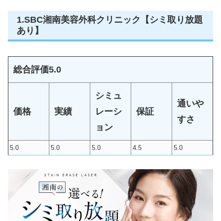
1.SBC湘南美容外科クリニック【シミ取り放題
あり】
総合評価
5.0
シミュ
通いや
価格
実績
レーシ
保証
すさ
ョン
5.0
5.0
5.0
4.5
5.0