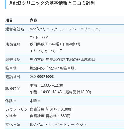
AdeBクリニックの基本情報と口コミ評判
項目
内容
運営会社名
AdeBクリニック（アーデベークリニック）
〒010-0001
店舗住所
秋田県秋田市中通1丁目4番3号
エリアなかいち１F
最寄り駅
奥羽本線/男鹿線/羽越本線の秋田駅西口
駐車場
施設内の「なかいち駐車場」
電話番号
050-8882-5880
午前：10:00〜12:30
診療時間
午後：14:00~18:45（最終受付18:00）
休診日
木曜日
カウンセリン
自費診療 初診料：3,300円
グ料金
自費診療 再診料：880円
支払方法
現金払い・クレジットカード払い