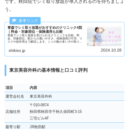
です。秋田院でシミ取り放題が導入されるのを待ちましょ
う。
青森でシミ取り放題がおすすめのクリニック4院
｜料金・対象部位・保険適用も比較
青森でシミ取り放題を受けられるクリニックを比較。料
金、対象部位、駅からの通いやすさ、保険適用の可否、リ
スクや副作用まで解説します。シミの数が多い方や取り放
題プランを探している方は参考にしてください。
2024.10.28
shikiso.jp
東京美容外科の基本情報と口コミ評判
項目
内容
運営会社名
東京美容外科
〒010-0874
店舗住所
秋田県秋田市千秋久保田町3-15
三宅ビル4F
最寄り駅
JR秋田駅