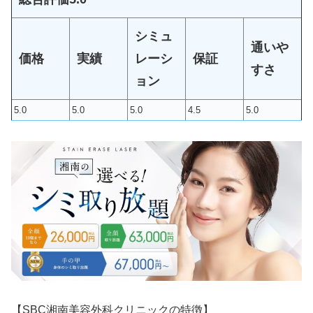
シミュ
通いや
価格
実績
レーシ
保証
すさ
ョン
5.0
5.0
5.0
4.5
5.0
【SBC湘南美容外科クリニックの特徴】