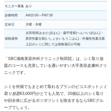
モニター募集
あり
診療時間
AM10:00～PM7:00
定休日
月曜・木曜
太田母斑(おおたぼはん)・扁平母斑(へんぺいぼはん)・
保険適用
異所性蒙古斑(いしょせいもうこはん)・外傷性色素沈着
上記のシミに関しては保険適応が可能
「SBC湘南美容外科クリニック秋田院」は、シミ取り放
題のコースも充実している通いやすい大手美容皮膚科クリ
ニックです。
シミを何個でもまとめて取れるプランのピコスポット
シミ
取り放題
63,000円がとても人気で、20個以上のシミ取り
や顔全体に広がるポツポツシミを除去するならSBCグル
ープでしょう。