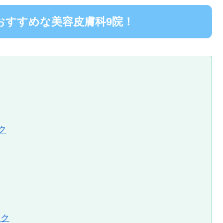
おすすめな美容皮膚科9院！
ク
ック