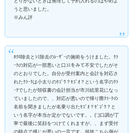
とりがないときは無理して予約入れるのはやめよ
うと思いました。
※みん評
ﾎｸﾛ除去とｼﾐ除去のﾚｰｻﾞｰの施術をうけました。ｸﾗ
ｰｸの対応が一部悪いと口ｺﾐをみて不安でしたがそ
のとおりでした。自分が受付案内と会計を対応さ
れたｸﾗｰｸは小太りのｾｺﾞｳ？ｾｺﾞｵ？という名字のｸﾗ
ｰｸでしたが領収書の会計担当が市川絵里花になっ
ていましたので、、対応が悪いので帰り際ｸﾗｰｸの
名前を聞きましたが名乗り出たｾｺﾞｵ？ｾﾞｺﾞｳ？と
いう名字が本当か定かでないです。。(¨;)口調が丁
寧で最後に笑顔をつけてくれますが、、まず受付
の時点で感じが悪いの一言です。何故こちら側が