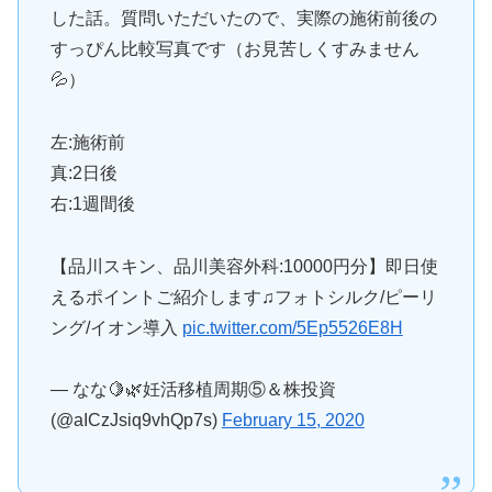
した話。質問いただいたので、実際の施術前後の
すっぴん比較写真です（お見苦しくすみません
💦）
左:施術前
真:2日後
右:1週間後
【品川スキン、品川美容外科:10000円分】即日使
えるポイントご紹介します♫フォトシルク/ピーリ
ング/イオン導入
pic.twitter.com/5Ep5526E8H
— なな🍋🌿妊活移植周期⑤＆株投資
(@aICzJsiq9vhQp7s)
February 15, 2020