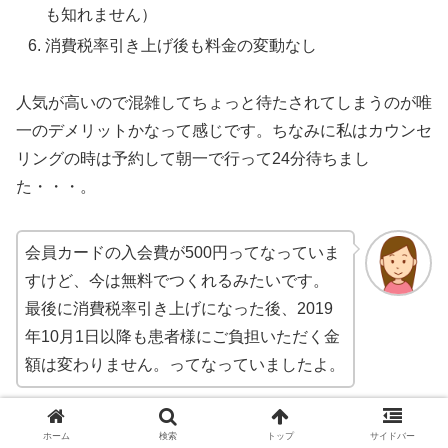
も知れません）
消費税率引き上げ後も料金の変動なし
人気が高いので混雑してちょっと待たされてしまうのが唯
一のデメリットかなって感じです。ちなみに私はカウンセ
リングの時は予約して朝一で行って24分待ちまし
た・・・。
会員カードの入会費が500円ってなっていま
すけど、今は無料でつくれるみたいです。
最後に消費税率引き上げになった後、2019
年10月1日以降も患者様にご負担いただく金
額は変わりません。ってなっていましたよ。
品川スキンクリニックのお得情報
ホーム
検索
トップ
サイドバー