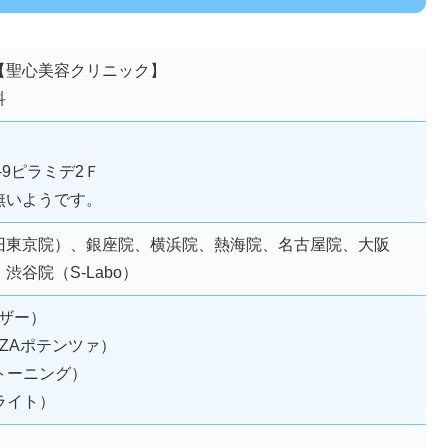
【聖心美容クリニック】
科
）
-9ピラミデ2Ｆ
無いようです。
旧東京院）、銀座院、横浜院、熱海院、名古屋院、大阪
谷院（S-Labo）
ーザー）
ENZAポテンツァ）
ートーニング）
ムライト）